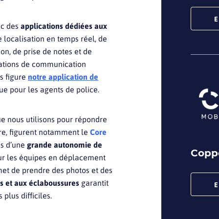
E
ec des
applications dédiées aux
de localisation en temps réel, de
n, de prise de notes et de
ications de communication
s figure
notre application de
e pour les agents de police.
e nous utilisons pour répondre
dre, figurent notamment le
Core
és d’une
grande autonomie de
Copp
our les équipes en déplacement
et de prendre des photos et des
s et aux éclaboussures
garantit
E
 plus difficiles.