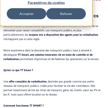
Paramètres du cookies
Une solution de contrôle et de
Accepter
Refuser
verbalisation dans les transports publics
Dans un monde en perpétuelle digitalisation, certains secteurs se doivent de se
réinventer pour rester compétitifs. Les transports publics, et plus
particulièrement, les
moyens mis à disposition des agents pour la verbalisation
,
n’échappent pas à cette règle.
Notre expérience dans le domaine des transports publics nous a amené à
développer
TT Smart, une solution innovante clé en main de contrôle et de
verbalisation
permettant d’optimiser et de fiabiliser les opérations sur le terrain.
Qu’est ce que TT Smart ?
Une
offre complète de verbalisation
, destinée aux grands comme aux petits
réseaux de transports publics, créée pour faciliter la vie des contrôleurs. Elle
permet notamment de lire les titres de transport, gérer les motifs, saisir les PV et
les IF, mais aussi d’être localisé sur le réseau.
Comment fonctionne TT SMART ?