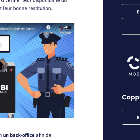
si vérifier leur disponibilité du
 leur bonne restitution.
E
Copp
E
on
un back-office
afin de