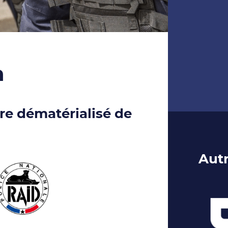
n
ire dématérialisé de
Autr