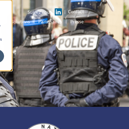
Contact
Suivez nous
Solutions
Partenaires
Presse
b
ns